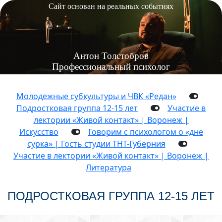
Сайт основан на реальных событиях
Антон
Толстобров
Профессиональный психолог
Молодежные субкультуры и ЧВК «Редан»
Подростковая группа 12-15 лет
Участие в
лектории «Живой контакт» | Воронеж |
Искусство
Говорим с психологом о «дне
сурка» | Гость студии ТНТ-Губерния
Участие в лектории «Живой контакт» | Воронеж |
Литература
ПОДРОСТКОВАЯ ГРУППА 12-15 ЛЕТ