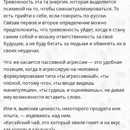
Тревожность эта та энергия, которая выделяется
психикой на то, чтобы самоактуализироваться. То
есть прийти к себе, если говорить по-русски.
Связав первое и второе определение можно
предположить, что тревожность уйдет, когда я стану
самим собой и возьму ответственность за своё
будущее, а не буду бегать за людьми и обвинять их в
своих неудачах.
Что же касается пассивной агрессии — это удобная
позиция, когда я агрессирую на человека
формулировками типа «ты агрессивный», «ты
плохой, потому что», «ты везде видишь
манипуляции», «ты судишь и оцениваешь», не давая
ему возможности вставить слово.
Или я, выяснив ценность некоторого продукта или
опыта, — издеваюсь над ним.
«Китайский чай, это который земле гниет и на вкус
как коровья какашка?»